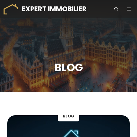
Aller
EXPERT IMMOBILIER
ME
au
contenu
BLOG
BLOG